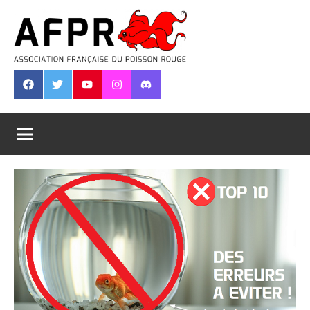
Aller
au
contenu
Association
Française
Facebook
Twitter
Youtube
Instagram
Discord
du
Poisson
Rouge