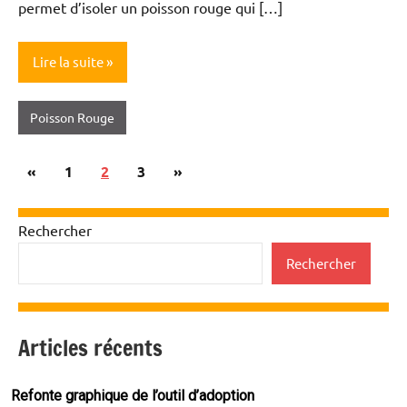
permet d’isoler un poisson rouge qui […]
Lire la suite
Poisson Rouge
Pagination
Publications
Articles
«
1
2
3
»
des
précédentes
suivants
publications
Rechercher
Rechercher
Articles récents
Refonte graphique de l’outil d’adoption