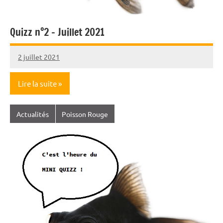
Quizz n°2 – Juillet 2021
2 juillet 2021
Nicolas
Aucun
commentaire
Lire la suite
Actualités
Poisson Rouge