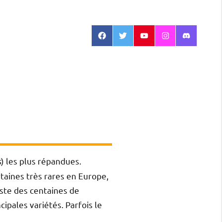
Facebook
Twitter
Youtube
Instagram
Discord
s
) les plus répandues.
rtaines très rares en Europe,
ste des centaines de
ipales variétés. Parfois le