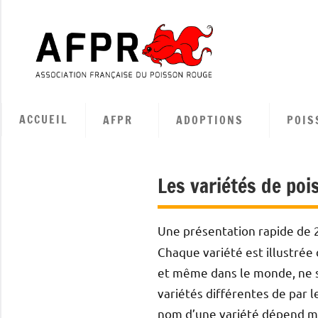
Aller
au
contenu
Associa
Françai
ACCUEIL
AFPR
ADOPTIONS
POIS
du
Poisso
Les variétés de po
Rouge
Une présentation rapide de 2
Chaque variété est illustrée 
et même dans le monde, ne s
variétés différentes de par 
nom d’une variété dépend m