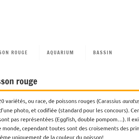
tion
se
SON ROUGE
AQUARIUM
BASSIN
n
isson rouge
0 variétés, ou race, de poissons rouges (Carassius
auratu
d’une photo, et codifiée (standard pour les concours). Ce
ont pas représentées (Eggfish, double pompom…). Il exi
le monde, cependant toutes sont des croisements des princ
ême uniquement de la couleur du poisson!