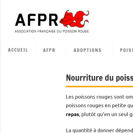
Aller
au
contenu
Associa
Françai
ACCUEIL
AFPR
ADOPTIONS
POIS
du
Poisso
Nourriture du pois
Rouge
Les poissons rouges sont omni
poissons rouges en petite qua
, plutôt qu’en un seul g
repas
La quantité à donner dépend 