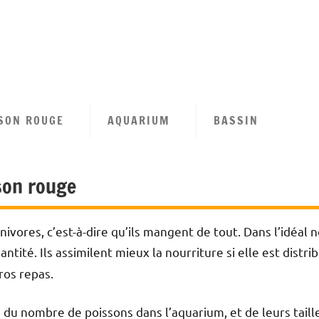
tion
se
SON ROUGE
AQUARIUM
BASSIN
n
son rouge
vores, c’est-à-dire qu’ils mangent de tout. Dans l’idéal no
ntité. Ils assimilent mieux la nourriture si elle est distr
ros repas.
du nombre de poissons dans l’aquarium, et de leurs taille