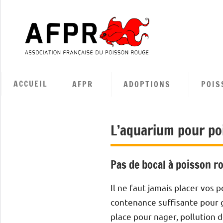
Aller
au
contenu
Associa
Françai
ACCUEIL
AFPR
ADOPTIONS
POIS
du
Poisso
L’aquarium pour po
Rouge
Pas de bocal à poisson r
Il ne faut jamais placer vos 
contenance suffisante pour g
place pour nager, pollution