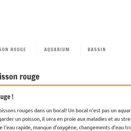
tion
se
SON ROUGE
AQUARIUM
BASSIN
n
isson rouge
ouge !
poissons rouges dans un bocal! Un bocal n’est pas un aquar
arder un poisson, il sera en proie aux maladies et au s
 de l’eau rapide, manque d’oxygène, changements d’eau t