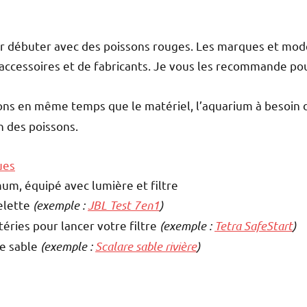
ur débuter avec des poissons rouges. Les marques et modè
’accessoires et de fabricants. Je vous les recommande pou
ons en même temps que le matériel, l’aquarium à besoin 
n des poissons.
ues
um, équipé avec lumière et filtre
elette
(exemple :
JBL Test 7en1
)
éries pour lancer votre filtre
(exemple :
Tetra
SafeStart
)
de sable
(exemple :
Scalare sable rivière
)