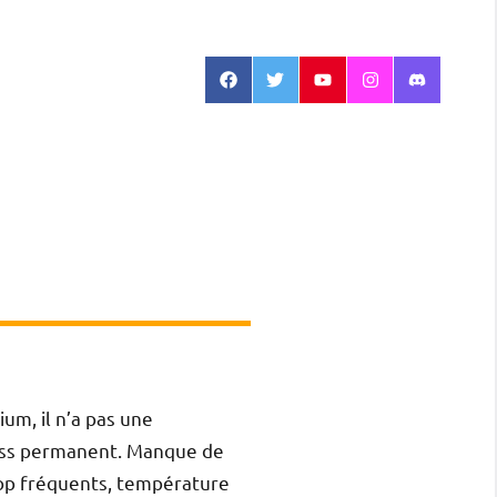
Facebook
Twitter
Youtube
Instagram
Discord
ium, il n’a pas une
tress permanent. Manque de
rop fréquents, température