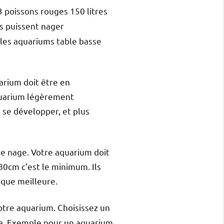
3 poissons rouges 150 litres
ns puissent nager
 les aquariums table basse
uarium doit être en
aquarium légèrement
 se développer, et plus
de nage. Votre aquarium doit
80cm c’est le minimum. Ils
 que meilleure.
votre aquarium. Choisissez un
ure. Exemple pour un aquarium