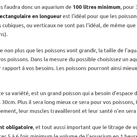
ous faudra donc un aquarium de
, pour 
100 litres minimum
est l’idéal pour que les poisso
rectangulaire en longueur
cubiques, ou verticaux ne sont pas l’idéal, de même que
ns).
e non plus que les poissons vont grandir, la taille de l’aq
 vos poissons. Dans la mesure du possible choisissez un 
 rapport à vos besoins. Les poissons pourront ainsi mieux
e sa variété, est un grand poisson qui a besoin d’espace 
 30cm. Plus il sera long mieux ce sera pour vos poissons, 
rement, leur muscles travailleront et leur santé n’en sera
, et tout aussi important que le litrage de 
nt obligatoire
ltrer 5 à 6 fois minimum le volume de l’aquarium en 1 he