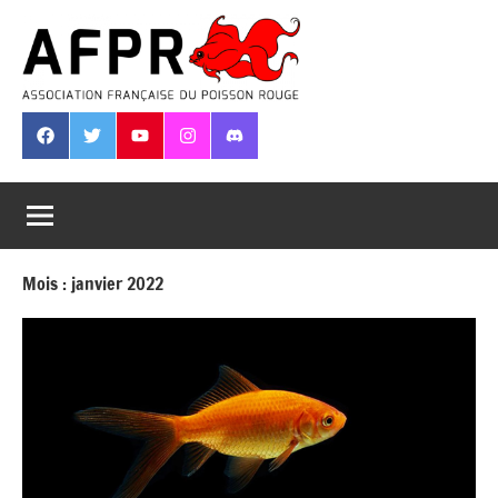
Aller
au
contenu
Association
Française
Facebook
Twitter
Youtube
Instagram
Discord
du
Poisson
Rouge
Mois :
janvier 2022