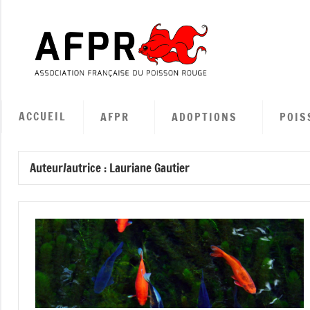
Aller
au
contenu
Associa
Françai
ACCUEIL
AFPR
ADOPTIONS
POIS
du
Auteur/autrice :
Lauriane Gautier
Poisso
Rouge