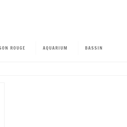
tion
se
SON ROUGE
AQUARIUM
BASSIN
n