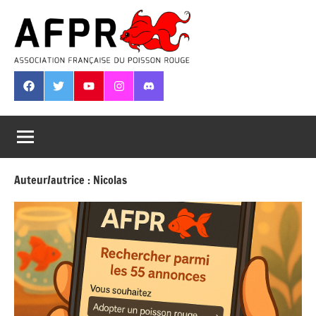
Aller
au
contenu
Association
Française
Facebook
Twitter
Youtube
Instagram
Discord
du
Poisson
Rouge
Auteur/autrice :
Nicolas