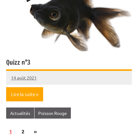
Quizz n°3
14 août 2021
Nicolas
Lire la suite
Actualités
Poisson Rouge
Pagination
Articles
1
2
»