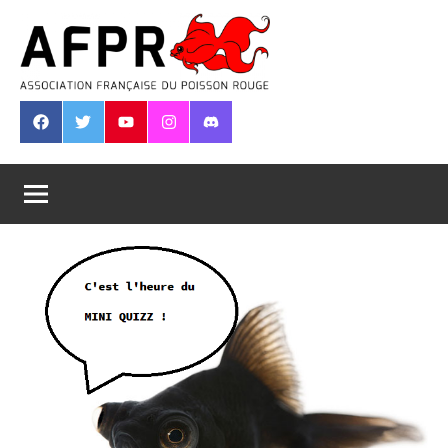
Aller
au
contenu
Association
Française
Facebook
Twitter
Youtube
Instagram
Discord
du
Poisson
Rouge