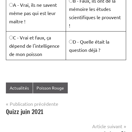
B - Faux, ils ont de la
A - Vrai, ils ne savent
mémoire les études
même pas qui est leur
scientifiques le prouvent
maître !
!
C - Vrai et faux, ça
D - Quelle était la
dépend de l'intelligence
question déjà ?
de mon poisson
Actualités
Poisson Rouge
Navigation
Publication précédente
Quizz juin 2021
de
l’article
Article suivant