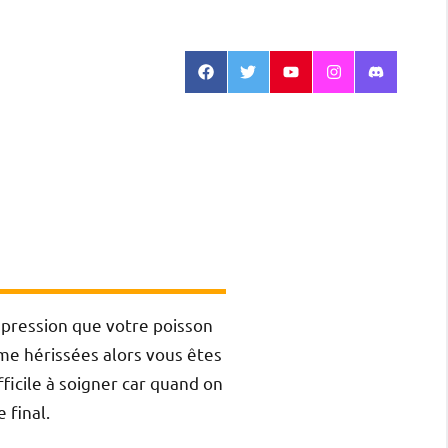
Facebook
Twitter
Youtube
Instagram
Discord
impression que votre poisson
me hérissées alors vous êtes
fficile à soigner car quand on
 final.