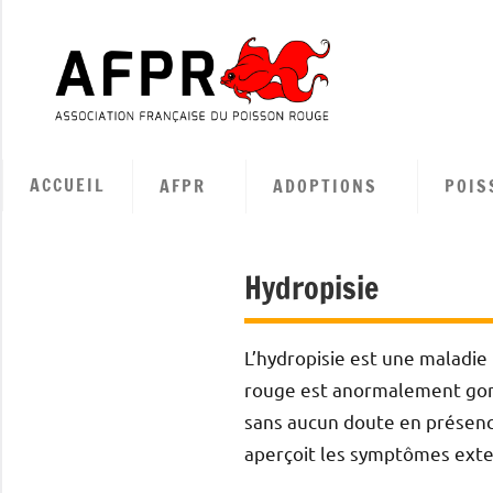
Aller
au
contenu
Associa
Françai
ACCUEIL
AFPR
ADOPTIONS
POIS
du
Poisso
Hydropisie
Rouge
L’hydropisie est une maladie 
rouge est anormalement gonf
sans aucun doute en présence 
aperçoit les symptômes extern