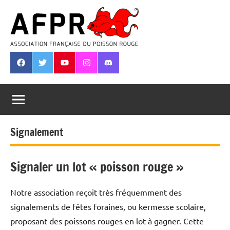
Aller
au
contenu
Association
Française
Facebook
Twitter
Youtube
Instagram
Discord
du
Poisson
Rouge
Signalement
Signaler un lot « poisson rouge »
Notre association reçoit très fréquemment des
signalements de fêtes foraines, ou kermesse scolaire,
proposant des poissons rouges en lot à gagner. Cette