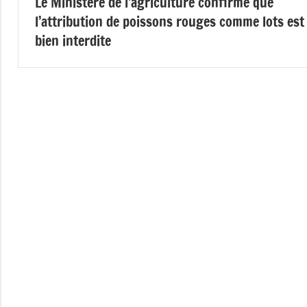
Le Ministère de l’agriculture confirme que
de
l’attribution de poissons rouges comme lots est
l’article
bien interdite