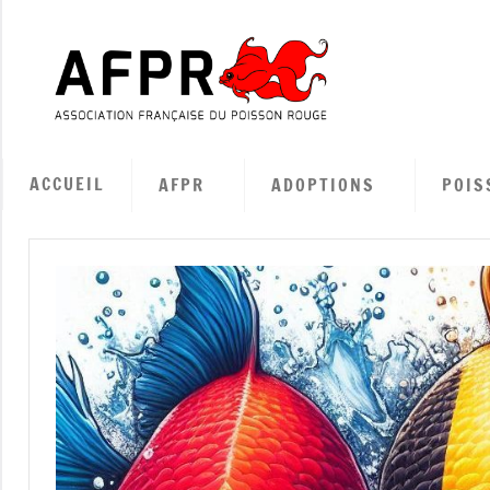
Aller
au
contenu
Associa
Françai
ACCUEIL
AFPR
ADOPTIONS
POIS
du
Poisso
Rouge