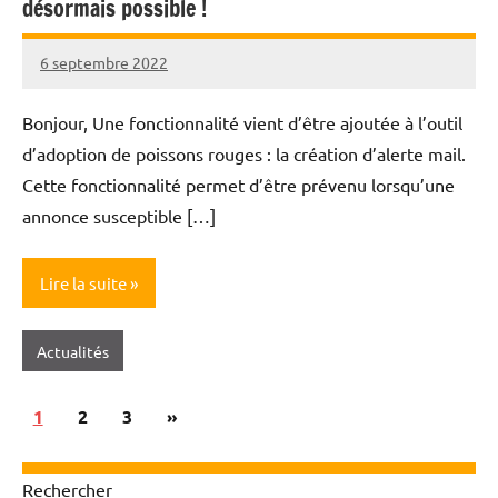
désormais possible !
6 septembre 2022
Nicolas
Bonjour, Une fonctionnalité vient d’être ajoutée à l’outil
d’adoption de poissons rouges : la création d’alerte mail.
Cette fonctionnalité permet d’être prévenu lorsqu’une
annonce susceptible […]
Lire la suite
Actualités
Pagination
Articles
1
2
3
»
des
suivants
publications
Rechercher