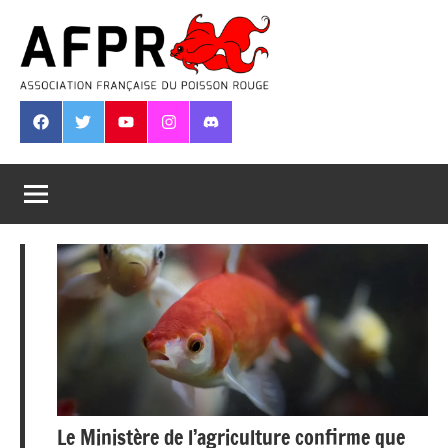
Aller
au
contenu
Association
Française
Facebook
Twitter
Youtube
Instagram
Discord
du
Poisson
Rouge
Le Ministère de l’agriculture confirme que