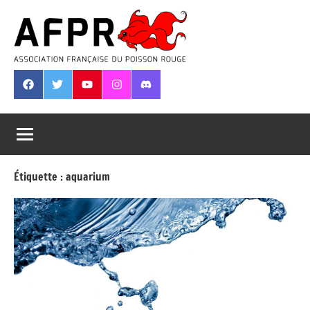
Aller
au
contenu
Association
Française
Facebook
Twitter
Youtube
Instagram
Discord
du
Poisson
Rouge
Étiquette :
aquarium