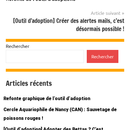
de
l’article
Article suivant
[Outil d’adoption] Créer des alertes mails, c’est
désormais possible !
Rechercher
Rechercher
Articles récents
Refonte graphique de l’outil d’adoption
Cercle Aquariophile de Nancy (CAN) : Sauvetage de
poissons rouges !
[Outil d’adoption] Adopter des Bettas ? C’est