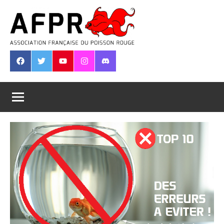
Aller
au
contenu
Association
Française
Facebook
Twitter
Youtube
Instagram
Discord
du
Poisson
Rouge